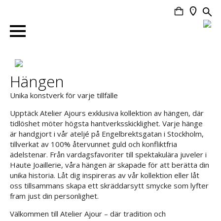
Search
for:
Hängen
Unika konstverk för varje tillfälle
Upptäck Atelier Ajours exklusiva kollektion av hängen, där
tidlöshet möter högsta hantverksskicklighet. Varje hänge
är handgjort i vår ateljé på Engelbrektsgatan i Stockholm,
tillverkat av 100% återvunnet guld och konfliktfria
ädelstenar. Från vardagsfavoriter till spektakulära juveler i
Haute Joaillerie, våra hängen är skapade för att berätta din
unika historia. Låt dig inspireras av vår kollektion eller låt
oss tillsammans skapa ett skräddarsytt smycke som lyfter
fram just din personlighet.
Välkommen till Atelier Ajour – där tradition och