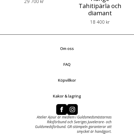
29 700
kr
Tahitipärla och
diamant
18 400
kr
Om oss
FAQ
Köpvillkor
Kakor & lagring
Atelier Ajour är medlem i Guldsmedsmästarnas
Riksförbund och Sveriges Juvelerare- och
Guldsmedsförbund. GR-stämpeln garanterar att
smycket är handgjort.