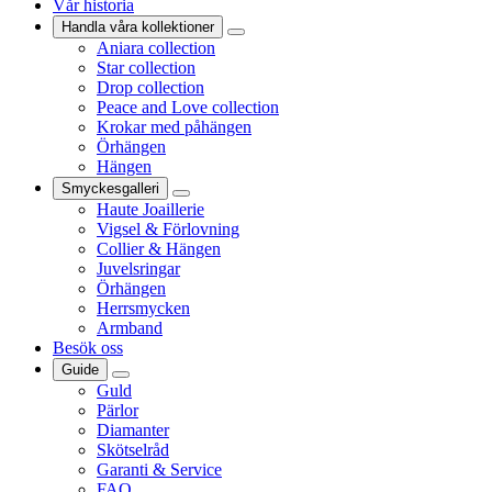
Vår historia
Handla våra kollektioner
Aniara collection
Star collection
Drop collection
Peace and Love collection
Krokar med påhängen
Örhängen
Hängen
Smyckesgalleri
Haute Joaillerie
Vigsel & Förlovning
Collier & Hängen
Juvelsringar
Örhängen
Herrsmycken
Armband
Besök oss
Guide
Guld
Pärlor
Diamanter
Skötselråd
Garanti & Service
FAQ