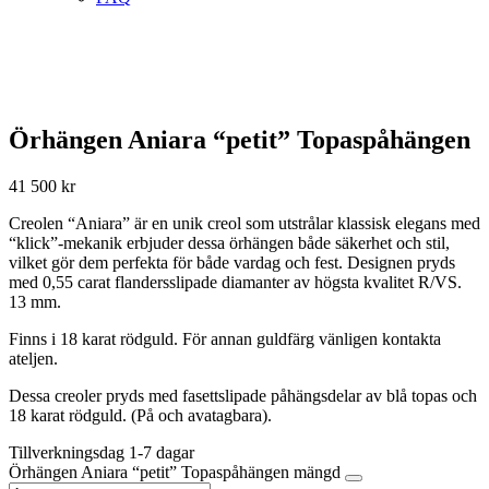
Örhängen Aniara “petit” Topaspåhängen
41 500
kr
Creolen “Aniara” är en unik creol som utstrålar klassisk elegans med
“klick”-mekanik erbjuder dessa örhängen både säkerhet och stil,
vilket gör dem perfekta för både vardag och fest. Designen pryds
med 0,55 carat flandersslipade diamanter av högsta kvalitet R/VS.
13 mm.
Finns i 18 karat rödguld. För annan guldfärg vänligen kontakta
ateljen.
Dessa creoler pryds med fasettslipade påhängsdelar av blå topas och
18 karat rödguld. (På och avatagbara).
Tillverkningsdag 1-7 dagar
Örhängen Aniara “petit” Topaspåhängen mängd