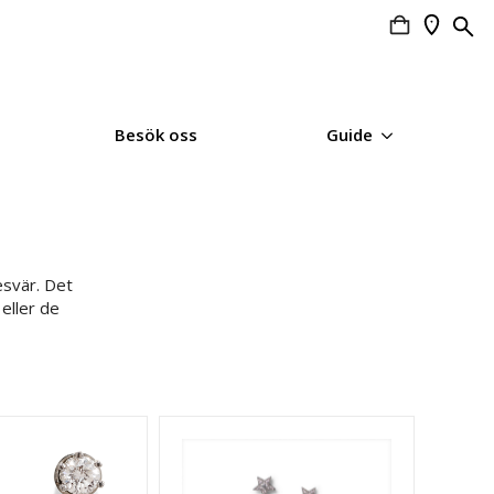
Search
for:
Besök oss
Guide
besvär. Det
 eller de